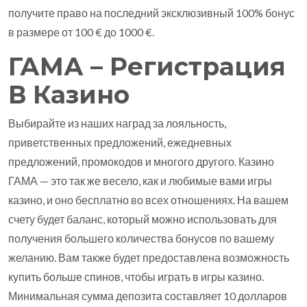
получите право на последний эксклюзивный 100% бонус
в размере от 100 € до 1000 €.
ГАМА – Регистрация
В Казино
Выбирайте из наших наград за лояльность,
приветственных предложений, ежедневных
предложений, промокодов и многого другого. Казино
ГАМА — это так же весело, как и любимые вами игры
казино, и оно бесплатно во всех отношениях. На вашем
счету будет баланс, который можно использовать для
получения большего количества бонусов по вашему
желанию. Вам также будет предоставлена ​​возможность
купить больше спинов, чтобы играть в игры казино.
Минимальная сумма депозита составляет 10 долларов