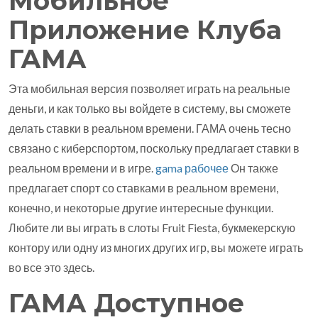
Мобильное
Приложение Клуба
ГАМА
Эта мобильная версия позволяет играть на реальные
деньги, и как только вы войдете в систему, вы сможете
делать ставки в реальном времени. ГАМА очень тесно
связано с киберспортом, поскольку предлагает ставки в
реальном времени и в игре.
gama рабочее
Он также
предлагает спорт со ставками в реальном времени,
конечно, и некоторые другие интересные функции.
Любите ли вы играть в слоты Fruit Fiesta, букмекерскую
контору или одну из многих других игр, вы можете играть
во все это здесь.
ГАМА Доступное