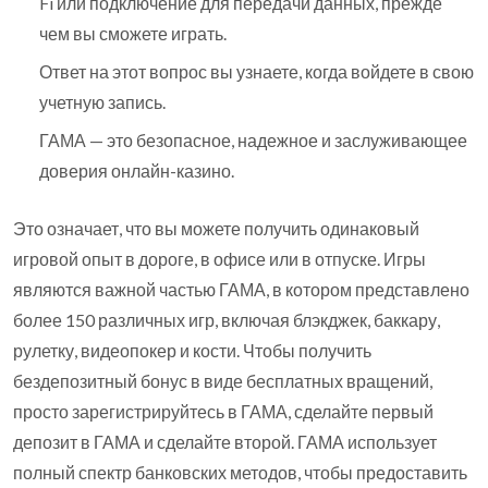
Fi или подключение для передачи данных, прежде
чем вы сможете играть.
Ответ на этот вопрос вы узнаете, когда войдете в свою
учетную запись.
ГАМА — это безопасное, надежное и заслуживающее
доверия онлайн-казино.
Это означает, что вы можете получить одинаковый
игровой опыт в дороге, в офисе или в отпуске. Игры
являются важной частью ГАМА, в котором представлено
более 150 различных игр, включая блэкджек, баккару,
рулетку, видеопокер и кости. Чтобы получить
бездепозитный бонус в виде бесплатных вращений,
просто зарегистрируйтесь в ГАМА, сделайте первый
депозит в ГАМА и сделайте второй. ГАМА использует
полный спектр банковских методов, чтобы предоставить