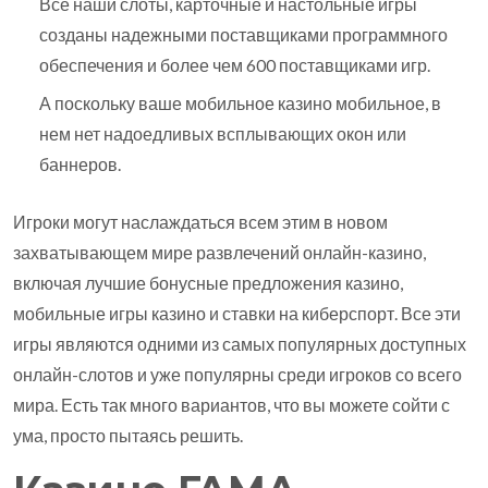
Все наши слоты, карточные и настольные игры
созданы надежными поставщиками программного
обеспечения и более чем 600 поставщиками игр.
А поскольку ваше мобильное казино мобильное, в
нем нет надоедливых всплывающих окон или
баннеров.
Игроки могут наслаждаться всем этим в новом
захватывающем мире развлечений онлайн-казино,
включая лучшие бонусные предложения казино,
мобильные игры казино и ставки на киберспорт. Все эти
игры являются одними из самых популярных доступных
онлайн-слотов и уже популярны среди игроков со всего
мира. Есть так много вариантов, что вы можете сойти с
ума, просто пытаясь решить.