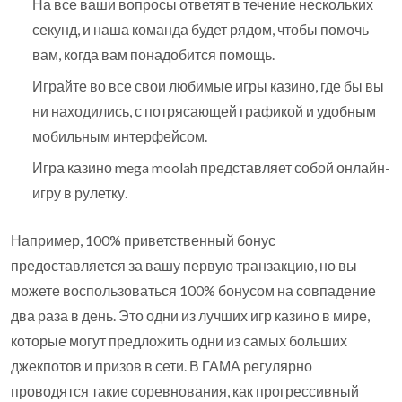
На все ваши вопросы ответят в течение нескольких
секунд, и наша команда будет рядом, чтобы помочь
вам, когда вам понадобится помощь.
Играйте во все свои любимые игры казино, где бы вы
ни находились, с потрясающей графикой и удобным
мобильным интерфейсом.
Игра казино mega moolah представляет собой онлайн-
игру в рулетку.
Например, 100% приветственный бонус
предоставляется за вашу первую транзакцию, но вы
можете воспользоваться 100% бонусом на совпадение
два раза в день. Это одни из лучших игр казино в мире,
которые могут предложить одни из самых больших
джекпотов и призов в сети. В ГАМА регулярно
проводятся такие соревнования, как прогрессивный