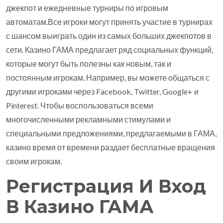
джекпот и ежедневные турниры по игровым
автоматам.Все игроки могут принять участие в турнирах
с шансом выиграть один из самых больших джекпотов в
сети. Казино ГАМА предлагает ряд социальных функций,
которые могут быть полезны как новым, так и
постоянным игрокам. Например, вы можете общаться с
другими игроками через Facebook, Twitter, Google+ и
Pinterest. Чтобы воспользоваться всеми
многочисленными рекламными стимулами и
специальными предложениями, предлагаемыми в ГАМА,
казино время от времени раздает бесплатные вращения
своим игрокам.
Регистрация И Вход
В Казино ГАМА