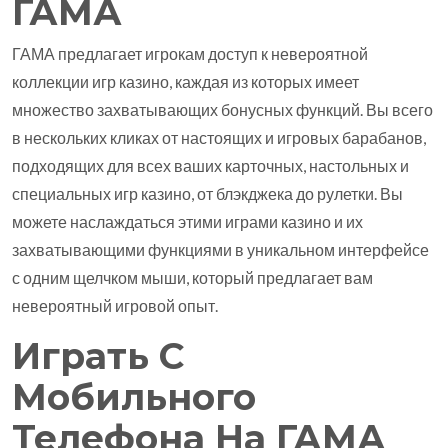
ГАМА
ГАМА предлагает игрокам доступ к невероятной
коллекции игр казино, каждая из которых имеет
множество захватывающих бонусных функций. Вы всего
в нескольких кликах от настоящих и игровых барабанов,
подходящих для всех ваших карточных, настольных и
специальных игр казино, от блэкджека до рулетки. Вы
можете наслаждаться этими играми казино и их
захватывающими функциями в уникальном интерфейсе
с одним щелчком мыши, который предлагает вам
невероятный игровой опыт.
Играть С
Мобильного
Телефона На ГАМА