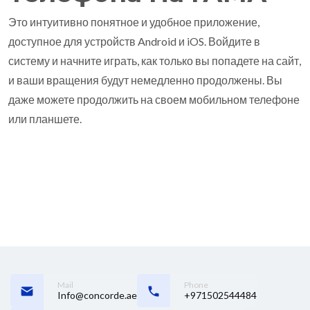
Это интуитивно понятное и удобное приложение,
доступное для устройств Android и iOS. Войдите в
систему и начните играть, как только вы попадете на сайт,
и ваши вращения будут немедленно продолжены. Вы
даже можете продолжить на своем мобильном телефоне
или планшете.
Mail
Phone
Info@concorde.ae
+971502544484