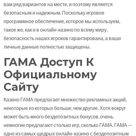
вам ряд вариантов на месте, и поэтому является
безопасным и надежным. Поскольку игровое
программное обеспечение, которое мы используем,
такое же, как и в онлайн-казино по всему миру,
безопасность наших игроков гарантирована, а ваши
личные данные полностью защищены.
ГАМА Доступ К
Официальному
Сайту
Казино ГАМА предлагает множество рекламных акций,
некоторые из которых больше, чем другие. Хотя вокруг
может быть много бездепозитных бонусов, очень
немногие предлагают столько игр, сколько ГАМА. ГАМА —
одно из самых щедрых онлайн-казино с бездепозитным