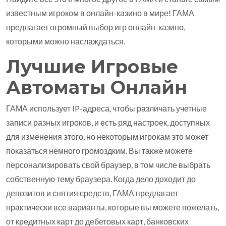
известным игроком в онлайн-казино в мире! ГАМА
предлагает огромный выбор игр онлайн-казино,
которыми можно наслаждаться.
Лучшие Игровые
Автоматы Онлайн
ГАМА использует IP-адреса, чтобы различать учетные
записи разных игроков, и есть ряд настроек, доступных
для изменения этого, но некоторым игрокам это может
показаться немного громоздким. Вы также можете
персонализировать свой браузер, в том числе выбрать
собственную тему браузера. Когда дело доходит до
депозитов и снятия средств, ГАМА предлагает
практически все варианты, которые вы можете пожелать,
от кредитных карт до дебетовых карт, банковских