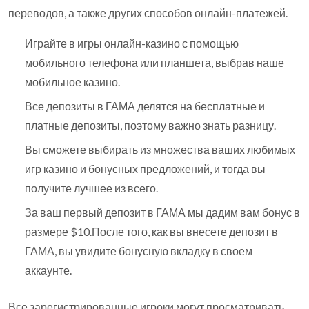
переводов, а также других способов онлайн-платежей.
Играйте в игры онлайн-казино с помощью
мобильного телефона или планшета, выбрав наше
мобильное казино.
Все депозиты в ГАМА делятся на бесплатные и
платные депозиты, поэтому важно знать разницу.
Вы сможете выбирать из множества ваших любимых
игр казино и бонусных предложений, и тогда вы
получите лучшее из всего.
За ваш первый депозит в ГАМА мы дадим вам бонус в
размере $10.После того, как вы внесете депозит в
ГАМА, вы увидите бонусную вкладку в своем
аккаунте.
Все зарегистрированные игроки могут просматривать