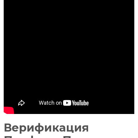
Верификация