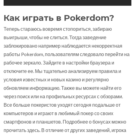
Как играть в Pokerdom?
Теперь стараюсь вовремя стопориться, забираю
выигрыши, чтобы не слиться. Тогда заведение
заблокировано например наблюдается некорректная
работы Pokerdom, пользователям следовало перейти на
рабочее зеркало. Зайдите в настройки браузера и
отключите ее. Мы тщательно анализируем правила и
условия известных и новых казино и регулярно
обновляем информацию. Также вы можете найти его
через поиск или на профильных ресурсах с обзорами.
Все больше покеристов уходят сегодня подальше от
компьютеров и играют в любимый покер со своих
смартфонов и планшетов. Подробнее о бонусах можно
прочитать здесь. В отличие от других заведений, игрока