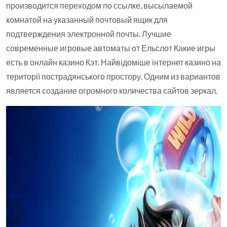
производится переходом по ссылке, высылаемой
комнатой на указанный почтовый ящик для
подтверждения электронной почты. Лучшие
современные игровые автоматы от Ельслот Какие игры
есть в онлайн казино Кэт. Найвідоміше інтернет казино на
території пострадянського простору. Одним из вариантов
является создание огромного количества сайтов зеркал.