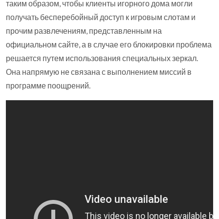
таким образом, чтобы клиенты игорного дома могли
получать бесперебойный доступ к игровым слотам и
прочим развлечениям, представленным на
официальном сайте, а в случае его блокировки проблема
решается путем использования специальных зеркал.
Она напрямую не связана с выполнением миссий в
программе поощрений.